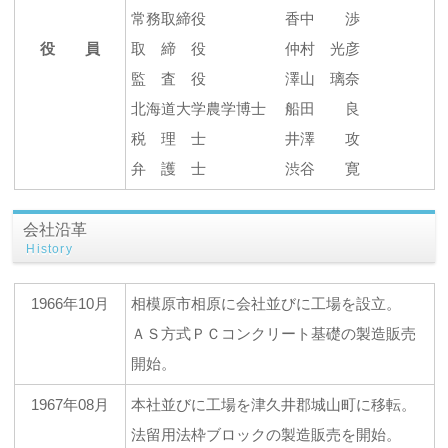
常務取締役 香中 渉
役 員
取 締 役 仲村 光彦
監 査 役 澤山 璃奈
北海道大学農学博士 船田 良
税 理 士 井澤 攻
弁 護 士 渋谷 寛
会社沿革
History
1966年10月
相模原市相原に会社並びに工場を設立。
ＡＳ方式ＰＣコンクリート基礎の製造販売
開始。
1967年08月
本社並びに工場を津久井郡城山町に移転。
法留用法枠ブロックの製造販売を開始。